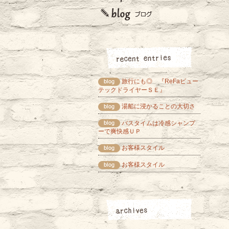
旅行にも◎ 『ReFaビュー
テックドライヤーＳＥ』
湯船に浸かることの大切さ
バスタイムは冷感シャンプ
ーで爽快感ＵＰ
お客様スタイル
お客様スタイル