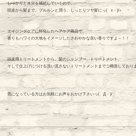
しっかりと水分を補給していくので、
頭皮から髪まで、プルルンと潤う、しっとりツヤ髪にっ(ゝε・)/♪
エイジングケアに特化したヘアケア商品で、
香りもハワイの大地をイメージしたさわやかな良い香りですよ～！！
頭皮用トリートメントから、髪のシャンプー、トリートメント、
そして仕上げにつける洗い流さないトリートメントまでご用意しておりま
気になっている方はお気軽にお声をおかけ下さいっ(ゝД・)/