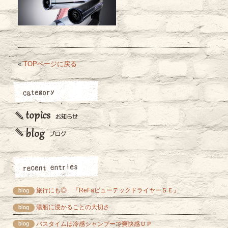
«
TOPページに戻る
旅行にも◎ 『ReFaビューテックドライヤーＳＥ』
湯船に浸かることの大切さ
バスタイムは冷感シャンプーで爽快感ＵＰ