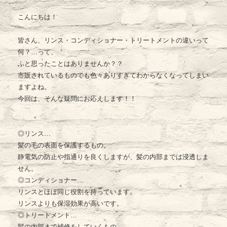
こんにちは！
皆さん、リンス・コンディショナー・トリートメントの違いって
何？…って、
ふと思ったことはありませんか？？
市販されているものでも色々ありすぎてわからなくなってしまい
ますよね。
今回は、そんな疑問にお応えします！！
◎リンス…
髪の毛の表面を保護するもの。
静電気の防止や指通りを良くしますが、髪の内部までは浸透しま
せん。
◎コンディショナー…
リンスとほぼ同じ役割を持っています。
リンスよりも保湿効果が高いです。
◎トリートメント…
髪の内部まで補修をしていくもの。