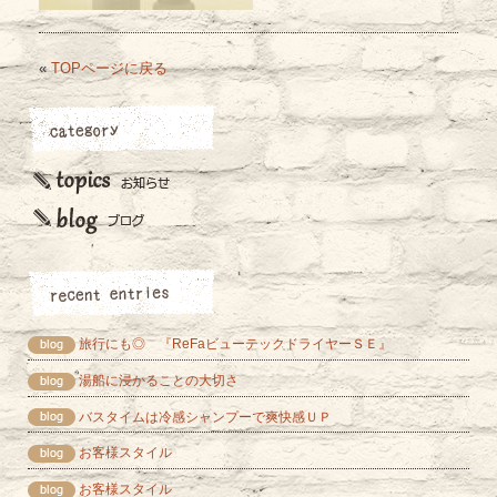
«
TOPページに戻る
旅行にも◎ 『ReFaビューテックドライヤーＳＥ』
湯船に浸かることの大切さ
バスタイムは冷感シャンプーで爽快感ＵＰ
お客様スタイル
お客様スタイル