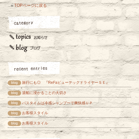
«
TOPページに戻る
旅行にも◎ 『ReFaビューテックドライヤーＳＥ』
湯船に浸かることの大切さ
バスタイムは冷感シャンプーで爽快感ＵＰ
お客様スタイル
お客様スタイル