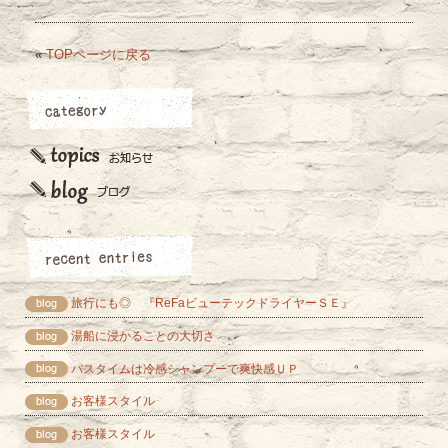
«
TOPページに戻る
旅行にも◎ 『ReFaビューテックドライヤーＳＥ』
湯船に浸かることの大切さ
バスタイムは冷感シャンプーで爽快感ＵＰ
お客様スタイル
お客様スタイル