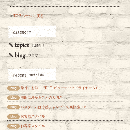
«
TOPページに戻る
旅行にも◎ 『ReFaビューテックドライヤーＳＥ』
湯船に浸かることの大切さ
バスタイムは冷感シャンプーで爽快感ＵＰ
お客様スタイル
お客様スタイル