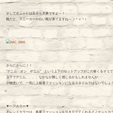
そしてオシャレは足元も大事ですよ～！
靴だと、スニーカーや白い靴が来てますね～（＾ｖ＾）
さらにさらに！！
”デニム オン デニム” という上下のセットアップがこの春くるそう
上下でデニム、、、、なかなか難しく感じるかもしれませんが、
小物使いで、一気に上級者ファッションになるスタイルではないでしょうか
▼ヘアカラー▼
トレンドカラーは、春夏ファッションを引き立ててくれるイノセントカ