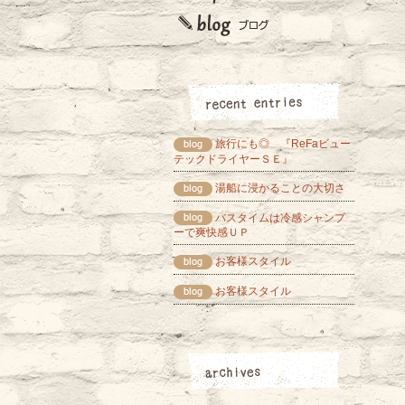
旅行にも◎ 『ReFaビュー
テックドライヤーＳＥ』
湯船に浸かることの大切さ
バスタイムは冷感シャンプ
ーで爽快感ＵＰ
お客様スタイル
お客様スタイル