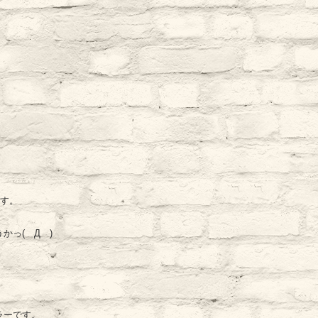
です。
っ(ゝДゝ)
ラーです。