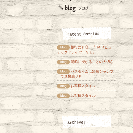
旅行にも◎ 『ReFaビュー
テックドライヤーＳＥ』
湯船に浸かることの大切さ
バスタイムは冷感シャンプ
ーで爽快感ＵＰ
お客様スタイル
お客様スタイル