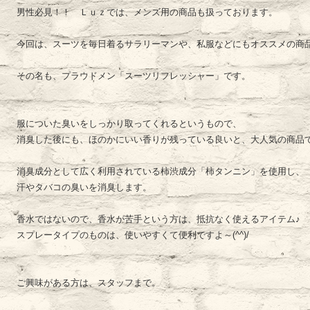
男性必見！！ Ｌｕｚでは、メンズ用の商品も扱っております。
今回は、スーツを毎日着るサラリーマンや、私服などにもオススメの商
その名も、プラウドメン「スーツリフレッシャー」です。
服についた臭いをしっかり取ってくれるというもので、
消臭した後にも、ほのかにいい香りが残っている良いと、大人気の商品
消臭成分として広く利用されている柿渋成分「柿タンニン」を使用し、
汗やタバコの臭いを消臭します。
香水ではないので、香水が苦手という方は、抵抗なく使えるアイテム♪
スプレータイプのものは、使いやすくて便利ですよ～(^^)/
ご興味がある方は、スタッフまで。