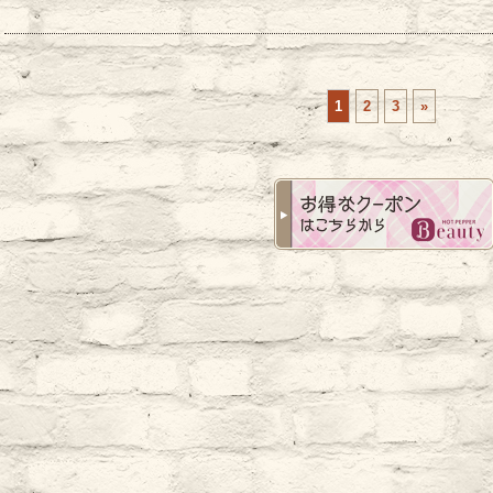
1
2
3
»