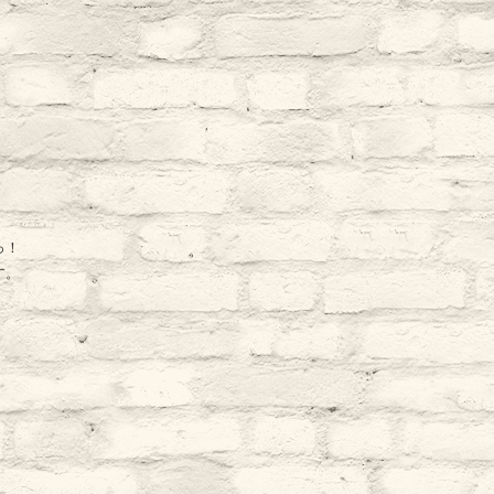
っ！
す。