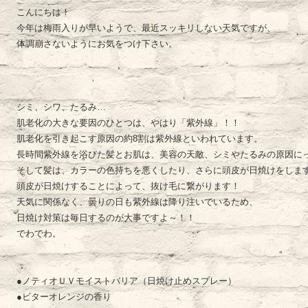
こんにちは！
今年は梅雨入りが早いようで、最近スッキリしない天気ですが、
体調崩さないようにお気をつけ下さい。
シミ、シワ、たるみ…
肌老化の大きな要因のひとつは、やはり「紫外線」！！
肌老化を引き起こす原因の約8割は紫外線といわれています。
長時間紫外線を浴びた髪とお肌は、美容の天敵、シミやたるみの原因に
そして髪は、カラーの色持ちを悪くしたり、さらに頭皮が日焼けをしま
頭皮が日焼けすることによって、抜け毛に繋がります！
天気に関係なく、曇りの日も紫外線は降り注いでいるため、
日焼け対策は毎日するのが大事ですよ～！！
でわでわ。
●ノティオＵＶモイストバリア（日焼け止めスプレー）
●ビターオレンジの香り