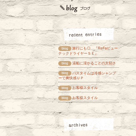
旅行にも◎ 『ReFaビュー
テックドライヤーＳＥ』
湯船に浸かることの大切さ
バスタイムは冷感シャンプ
ーで爽快感ＵＰ
お客様スタイル
お客様スタイル