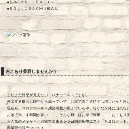
●ＳＰＦ５０＋ ＰＡ＋＋＋＋
●５０ｇ：１６５０円（税込み）
おこもり美容しませんか？
まだまだ終息が見えないコロナウイルスですが、
外出する機会も昨年から減っていて、お家で過ごす時間も増えたかと思
現在も、コロナウイルス感染者数が増えている中、なかなか外に出れな
お家で過ごす時間が多い、、、そんな時にはお家で簡単に！！おこもり
大人気のＶ３から、お家で出来る５０日間の集中エステ『Ｖ３針セット
数量限定販売中です！