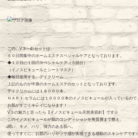
この、V３ 針セットは、
５０日間集中のホームエステスペシャルケアとなっております。
◆１０日に１回のスペシャルケア（５回分）
（イノスピキュールとシートマスク）
◆毎日使用する、デイクリーム
上記のものが中身のホームエステのセットとなっております。
デイクリームには１８０００本、
ＨＡＲＩ セラムには１００００本のイノスピキュールが入っているので
お肌がすごくキレイになります！
V３の魅力と言ったら【イノスピキュール天然美容針】です☆
このイノスピキュールが肌のコンディションを角質層まで整え、
潤い、キメ、ハリ、弾力のある肌へ。
使ってすぐに、お肌のハリやツヤ感が実感できる感動のスキンケアです