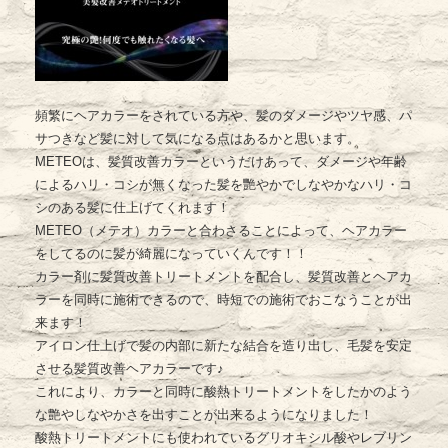
頻繁にヘアカラーをされている方や、髪のダメージやツヤ感、パ
サつきなど髪に対して気になる点はあるかと思います。
METEOは、髪質改善カラーというだけあって、ダメージや年齢
によるハリ・コシが無くなった髪を艷やかでしなやかなハリ・コ
シのある髪に仕上げてくれます！
METEO（メテオ）カラーと合わさることによって、ヘアカラー
をしてるのに髪が綺麗になっていくんです！！
カラー剤に髪質改善トリートメントを配合し、髪質改善とヘアカ
ラーを同時に施術できるので、時短での施術でおこなうことが出
来ます！
アイロン仕上げで髪の内部に新たな結合を造り出し、毛髪を安定
させる髪質改善ヘアカラーです♪
これにより、カラーと同時に酸熱トリートメントをしたかのよう
な艶やしなやかさを出すことが出来るようになりました！
酸熱トリートメントにも使われているグリオキシル酸やレブリン