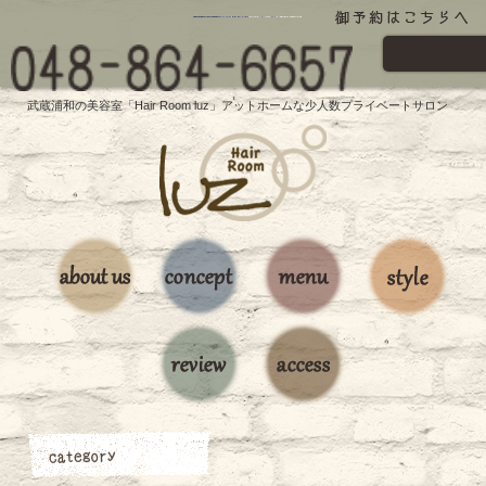
武蔵浦和の美容室「Hair Room luz」アットホームな少人数プライベートサロン