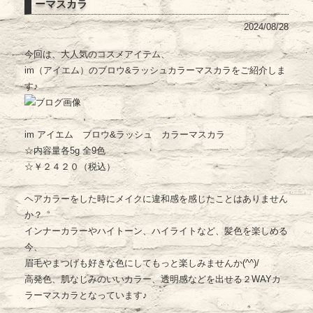
ーマスカラ
2024/08/28
今回は、大人気のコスメアイテム、
im（アイエム）のブロウ&ラッシュカラーマスカラをご紹介しま
す♪
im アイエム ブロウ&ラッシュ カラーマスカラ
☆内容量各5g 全9色
☆￥２４２０（税込）
ヘアカラーをした時にメイクに違和感を感じたことはありません
か？
インナーカラーやハイトーン、ハイライトなど、髪色を楽しめる
今、
眉毛やまつげも好きな色にしてもっと楽しみませんか(^^)/
高発色、肌なじみのいいカラー、透明感などを出せる２WAYカ
ラーマスカラとなっています♪