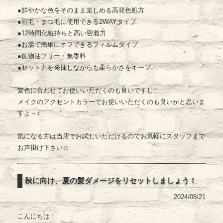
●鮮やかな色をそのまま楽しめる高発色処方
●眉毛・まつ毛に使用できる2WAYタイプ
●12時間化粧持ちと高い密着力
●お湯で簡単にオフできるフィルムタイプ
●鉱物油フリー・無香料
●セット力を発揮しながらも柔らかさをキープ
髪色に合わせてお使いいただくのも良いですし、
メイクのアクセントカラーでお使いいただくのも良いかと思いま
すよ～♪
気になる方は当店でお試しいただけるのでお気軽にスタッフまで
お声掛け下さい☆
秋に向け、夏の髪ダメージをリセットしましょう！
2024/08/21
こんにちは！