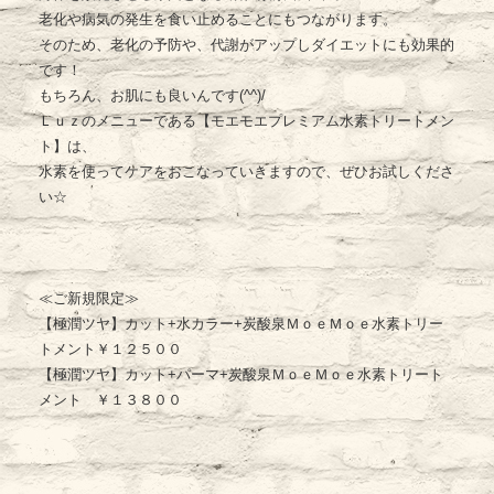
老化や病気の発生を食い止めることにもつながります。
そのため、老化の予防や、代謝がアップしダイエットにも効果的
です！
もちろん、お肌にも良いんです(^^)/
Ｌｕｚのメニューである【モエモエプレミアム水素トリートメン
ト】は、
水素を使ってケアをおこなっていきますので、ぜひお試しくださ
い☆
≪ご新規限定≫
【極潤ツヤ】カット+水カラー+炭酸泉ＭｏｅＭｏｅ水素トリー
トメント￥１２５００
【極潤ツヤ】カット+パーマ+炭酸泉ＭｏｅＭｏｅ水素トリート
メント ￥１３８００