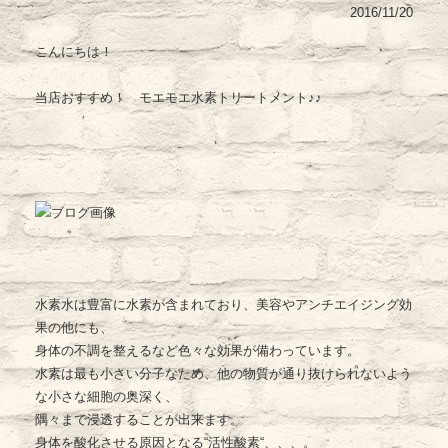
2016/11/20
こんにちは！
当店おすすめ！ モエモエ水素トリートメント♪♪
水素水は豊富に水素が含まれており、美容やアンチエイジング効
果の他にも、
身体の不調を整えるなど色々な効果が備わっています。
水素は最も小さい分子なため、他の物質が通り抜けられないよう
な小さな細胞の奥深く、
隅々まで浸透することが出来ます。
身体を酸化させる原因となる“活性酸素“、、、。