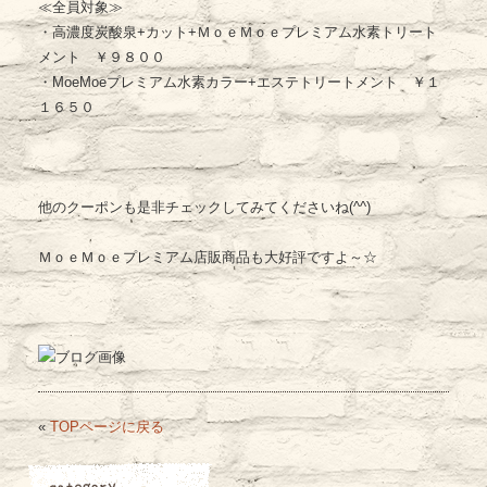
≪全員対象≫
・高濃度炭酸泉+カット+ＭｏｅＭｏｅプレミアム水素トリート
メント ￥９８００
・MoeMoeプレミアム水素カラー+エステトリートメント ￥１
１６５０
他のクーポンも是非チェックしてみてくださいね(^^)
ＭｏｅＭｏｅプレミアム店販商品も大好評ですよ～☆
«
TOPページに戻る