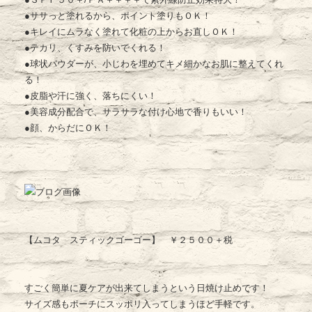
●ササっと塗れるから、ポイント塗りもＯＫ！
●キレイにムラなく塗れて化粧の上からお直しＯＫ！
●テカリ、くすみを防いでくれる！
●球状パウダーが、小じわを埋めてキメ細かなお肌に整えてくれ
る！
●皮脂や汗に強く、落ちにくい！
●美容成分配合で、サラサラな付け心地で香りもいい！
●顔、からだにＯＫ！
【ムコタ スティックゴーゴー】 ￥２５００＋税
すごく簡単に夏ケアが出来てしまうという日焼け止めです！
サイズ感もポーチにスッポリ入ってしまうほど手軽です。