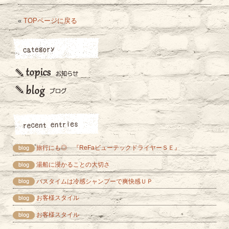
«
TOPページに戻る
旅行にも◎ 『ReFaビューテックドライヤーＳＥ』
湯船に浸かることの大切さ
バスタイムは冷感シャンプーで爽快感ＵＰ
お客様スタイル
お客様スタイル