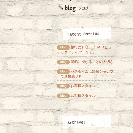
旅行にも◎ 『ReFaビュー
テックドライヤーＳＥ』
湯船に浸かることの大切さ
バスタイムは冷感シャンプ
ーで爽快感ＵＰ
お客様スタイル
お客様スタイル