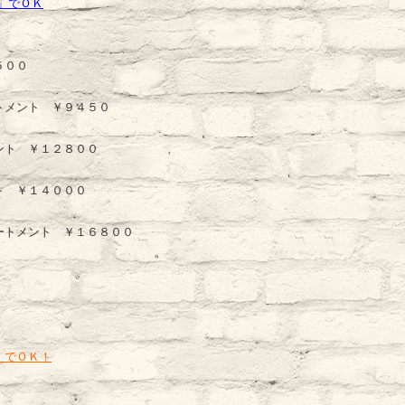
」でＯＫ
５００
トメント ￥９４５０
ント ￥１２８００
ト ￥１４０００
ートメント ￥１６８００
」でＯＫ！